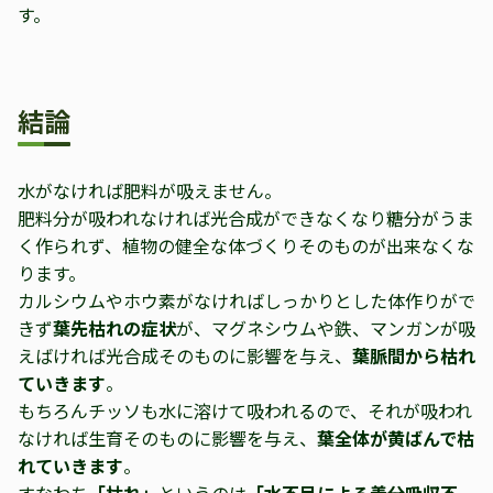
す。
結論
水がなければ肥料が吸えません。
肥料分が吸われなければ光合成ができなくなり糖分がうま
く作られず、植物の健全な体づくりそのものが出来なくな
ります。
カルシウムやホウ素がなければしっかりとした体作りがで
きず
葉先枯れの症状
が、マグネシウムや鉄、マンガンが吸
えばければ光合成そのものに影響を与え、
葉脈間から枯れ
ていきます
。
もちろんチッソも水に溶けて吸われるので、それが吸われ
なければ生育そのものに影響を与え、
葉全体が黄ばんで枯
れていきます
。
すなわち
「枯れ」
というのは
「水不足による養分吸収不