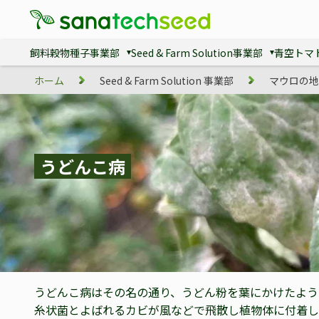
飼料穀物種子事業部
Seed & Farm Solution事業部
青空トマ
ホーム
Seed & Farm Solution 事業部
マウロの地
うどんこ病
うどんこ病はその名の通り、うどん粉を葉にかけたよう
糸状菌とよばれるカビが風などで飛散し植物体に付着し