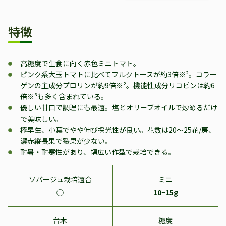
特徴
高糖度で生食に向く赤色ミニトマト。
ピンク系大玉トマトに比べてフルクトースが約3倍※²。コラー
ゲンの主成分プロリンが約9倍※²。機能性成分リコピンは約6
倍※³も多く含まれている。
優しい甘口で調理にも最適。塩とオリーブオイルで炒めるだけ
で美味しい。
極早生、小葉でやや伸び採光性が良い。花数は20～25花/房、
濃赤縦長果で裂果が少ない。
耐暑・耐寒性があり、幅広い作型で栽培できる。
ソバージュ栽培適合
ミニ
◯
10~15g
台木
糖度